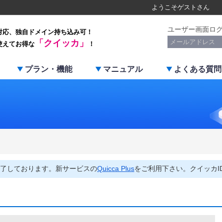
ようこそ
ゲスト
さん
ユーザー画面ロ
対応、独自ドメイン持ち込み可！
「クイッカ」
使えてお得な
！
プラン・機能
マニュアル
よくある質問
了しております。新サービスの
Quicca Plus
をご利用下さい。クイッカI