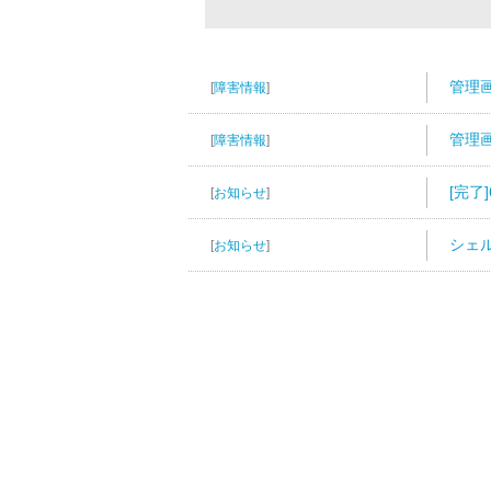
管理画
[
障害情報
]
管理画
[
障害情報
]
[完了
[
お知らせ
]
シェ
[
お知らせ
]