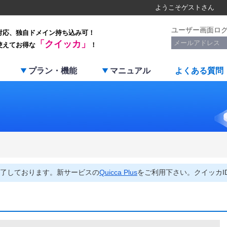
ようこそ
ゲスト
さん
ユーザー画面ロ
対応、独自ドメイン持ち込み可！
「クイッカ」
使えてお得な
！
プラン・機能
マニュアル
よくある質問
了しております。新サービスの
Quicca Plus
をご利用下さい。クイッカI