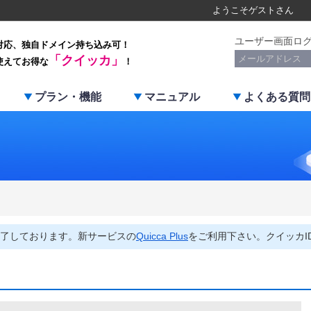
ようこそ
ゲスト
さん
ユーザー画面ロ
対応、独自ドメイン持ち込み可！
「クイッカ」
使えてお得な
！
プラン・機能
マニュアル
よくある質問
了しております。新サービスの
Quicca Plus
をご利用下さい。クイッカI