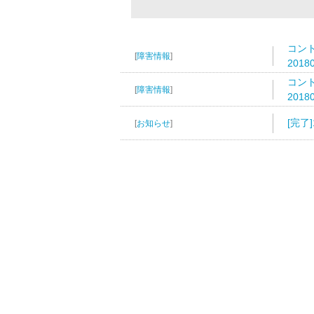
コン
[
障害情報
]
2018
コン
[
障害情報
]
2018
[完了
[
お知らせ
]