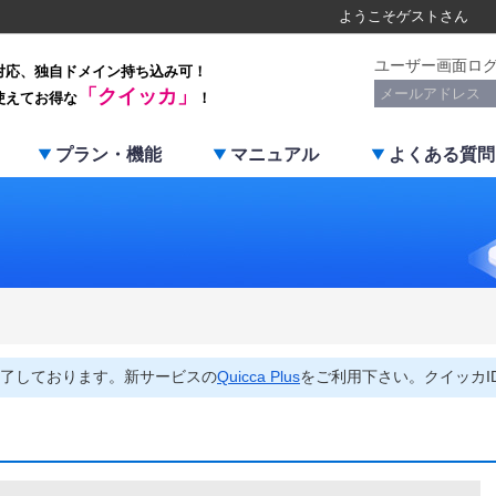
ようこそ
ゲスト
さん
ユーザー画面ロ
対応、独自ドメイン持ち込み可！
「クイッカ」
使えてお得な
！
プラン・機能
マニュアル
よくある質問
了しております。新サービスの
Quicca Plus
をご利用下さい。クイッカI