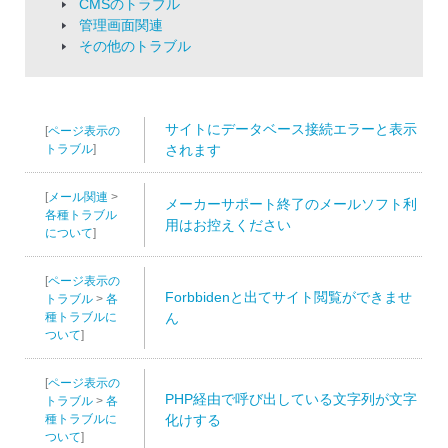
CMSのトラブル
管理画面関連
その他のトラブル
サイトにデータベース接続エラーと表示
[
ページ表示の
トラブル
]
されます
[
メール関連
>
メーカーサポート終了のメールソフト利
各種トラブル
用はお控えください
について
]
[
ページ表示の
Forbbidenと出てサイト閲覧ができませ
トラブル
>
各
種トラブルに
ん
ついて
]
[
ページ表示の
PHP経由で呼び出している文字列が文字
トラブル
>
各
種トラブルに
化けする
ついて
]