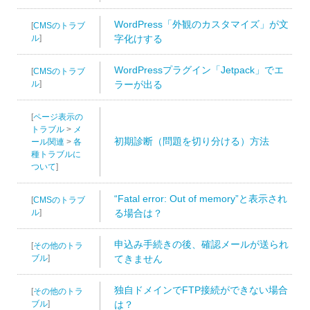
WordPress「外観のカスタマイズ」が文
[
CMSのトラブ
ル
]
字化けする
WordPressプラグイン「Jetpack」でエ
[
CMSのトラブ
ル
]
ラーが出る
[
ページ表示の
トラブル
>
メ
初期診断（問題を切り分ける）方法
ール関連
>
各
種トラブルに
ついて
]
“Fatal error: Out of memory”と表示され
[
CMSのトラブ
ル
]
る場合は？
申込み手続きの後、確認メールが送られ
[
その他のトラ
ブル
]
てきません
独自ドメインでFTP接続ができない場合
[
その他のトラ
ブル
]
は？