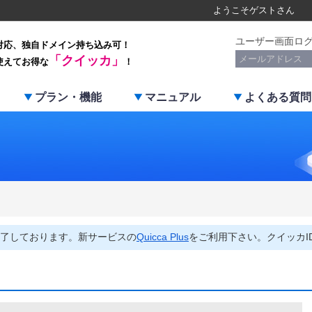
ようこそ
ゲスト
さん
ユーザー画面ロ
対応、独自ドメイン持ち込み可！
「クイッカ」
使えてお得な
！
プラン・機能
マニュアル
よくある質問
了しております。新サービスの
Quicca Plus
をご利用下さい。クイッカI