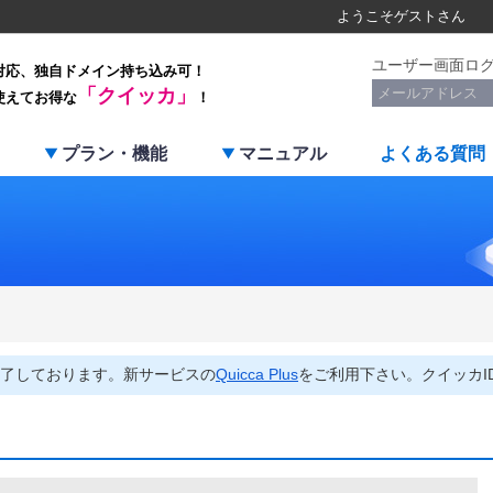
ようこそ
ゲスト
さん
ユーザー画面ロ
対応、独自ドメイン持ち込み可！
「クイッカ」
使えてお得な
！
プラン・機能
マニュアル
よくある質問
了しております。新サービスの
Quicca Plus
をご利用下さい。クイッカI