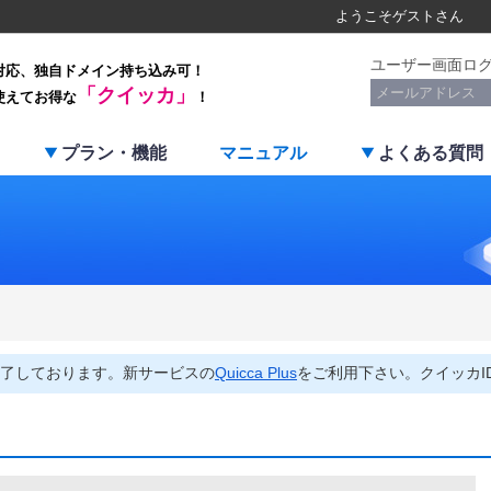
ようこそ
ゲスト
さん
ユーザー画面ロ
対応、独自ドメイン持ち込み可！
「クイッカ」
使えてお得な
！
プラン・機能
マニュアル
よくある質問
了しております。新サービスの
Quicca Plus
をご利用下さい。クイッカI