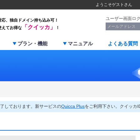
ようこそ
ゲスト
さん
ユーザー画面ロ
対応、独自ドメイン持ち込み可！
「クイッカ」
使えてお得な
！
プラン・機能
マニュアル
よくある質問
了しております。新サービスの
Quicca Plus
をご利用下さい。クイッカI