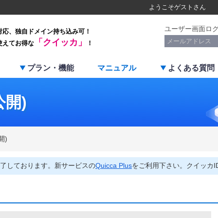
ようこそ
ゲスト
さん
ユーザー画面ロ
対応、独自ドメイン持ち込み可！
「クイッカ」
使えてお得な
！
プラン・機能
マニュアル
よくある質問
公開)
開)
了しております。新サービスの
Quicca Plus
をご利用下さい。クイッカI