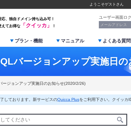
ようこそ
ゲスト
さん
ユーザー画面ロ
対応、独自ドメイン持ち込み可！
「クイッカ」
使えてお得な
！
プラン・機能
マニュアル
よくある質問
QLバージョンアップ実施日のお知ら
バージョンアップ実施日のお知らせ(2020/2/26)
了しております。新サービスの
Quicca Plus
をご利用下さい。クイッカI