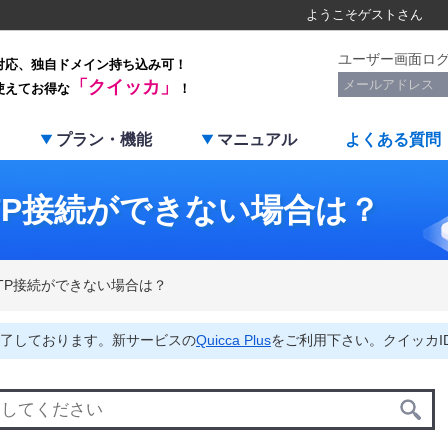
ようこそ
ゲスト
さん
ユーザー画面ロ
対応、独自ドメイン持ち込み可！
「クイッカ」
使えてお得な
！
プラン・機能
マニュアル
よくある質問
TP接続ができない場合は？
TP接続ができない場合は？
了しております。新サービスの
Quicca Plus
をご利用下さい。クイッカI