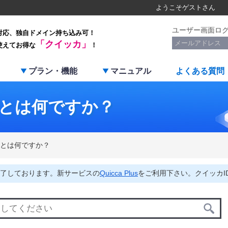
ようこそ
ゲスト
さん
ユーザー画面ロ
対応、独自ドメイン持ち込み可！
「クイッカ」
使えてお得な
！
プラン・機能
マニュアル
よくある質問
とは何ですか？
とは何ですか？
了しております。新サービスの
Quicca Plus
をご利用下さい。クイッカI