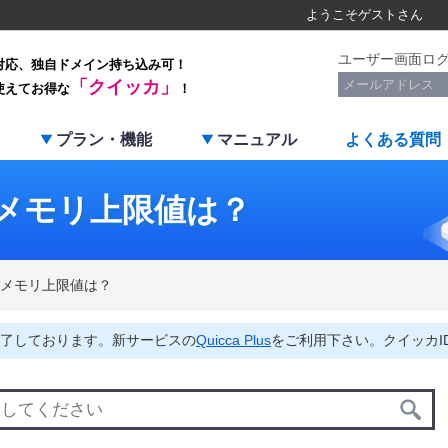
ようこそ
ゲスト
さん
ユーザー画面ロ
対応、独自ドメイン持ち込み可！
「クイッカ」
使えてお得な
！
プラン・機能
マニュアル
よくある質問
なメモリ上限値は？
なメモリ上限値は？
了しております。新サービスの
Quicca Plus
をご利用下さい。クイッカI