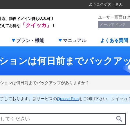
ようこそ
ゲスト
さん
ユーザー画面ロ
対応、独自ドメイン持ち込み可！
「クイッカ」
使えてお得な
！
プラン・機能
マニュアル
よくある質問
ションは何日前までバックア
ションは何日前までバックアップがありますか？
了しております。新サービスの
Quicca Plus
をご利用下さい。クイッカI