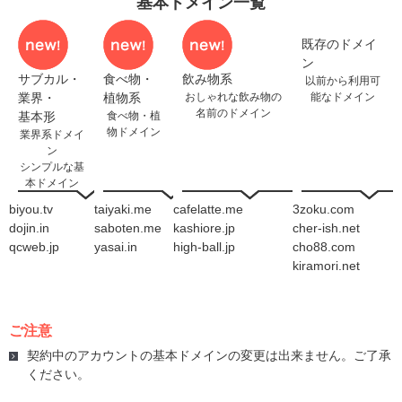
基本ドメイン一覧
既存のドメイ
ン
サブカル・
食べ物・
飲み物系
以前から利用可
業界・
植物系
おしゃれな飲み物の
能なドメイン
名前のドメイン
基本形
食べ物・植
物ドメイン
業界系ドメイ
ン
シンプルな基
本ドメイン
biyou.tv
taiyaki.me
cafelatte.me
3zoku.com
dojin.in
saboten.me
kashiore.jp
cher-ish.net
qcweb.jp
yasai.in
high-ball.jp
cho88.com
kiramori.net
ご注意
契約中のアカウントの基本ドメインの変更は出来ません。ご了承
ください。